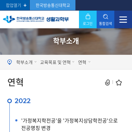
팝업열기
한국방송통신대학교
로그인
통합검색
닫기
학부소개
Search
학부소개
교육목표 및 연혁
연혁
연혁
2022
현재 페이지를 즐겨찾는 메뉴로
'가정복지학전공'을 '가정복지상담학전공'으로
등록하시겠습니까?
전공명칭 변경
메뉴추가