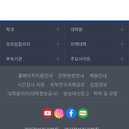
인문과학대학
대학원
학과
대학원
대학원
국어국문학과
프라임칼리지
지역대학
프라임칼리지
지역대학
경영대학원
영어영문학과
학사학위과정
지역대학 포털
중어중문학과
부속기관
주요사이트
부속기관
주요사이트
평생교육과정
서울지역대학
프랑스언어문화학과
중앙도서관
멘토링
부산지역대학
일본학과
원격교육혁신연구원
진로심리상담
홈페이지이용안내
전화번호안내
채용안내
대구경북지역대학
통합인문학연구소
교육정보화본부
시간강사 지원
외부연구과제공모
입찰정보
인천지역대학
사회과학대학
디지털미디어센터
국립대학육성사업
대학알리미(대학정보공시)
방송대신문고
학칙 및 규정
광주전남지역대학
법학과
종합교육연수원
OpenVLab
대전충남지역대학
행정학과
교양교육원
울산지역대학
경제학과
역사기록관
경기지역대학
경영학과
국제협력단